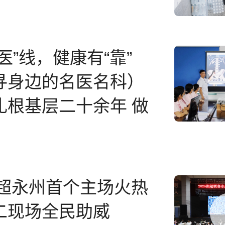
医”线，健康有“靠”
寻身边的名医名科）
扎根基层二十余年 做
边微创名医
湘超永州首个主场火热
二现场全民助威