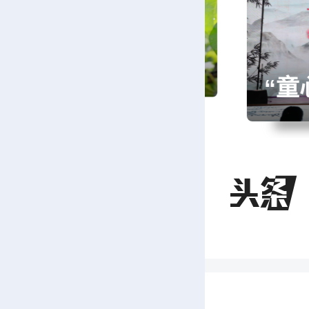
“童心筑梦 艺舞潇湘”永州市第十五届少儿音乐舞蹈大赛新田县选拔赛正式开赛
