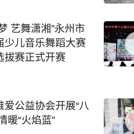
梦 艺舞潇湘”永州市
届少儿音乐舞蹈大赛
选拔赛正式开赛
维爱公益协会开展“八
情暖“火焰蓝”