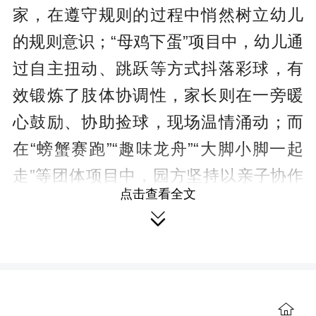
家，在遵守规则的过程中悄然树立幼儿
的规则意识；“母鸡下蛋”项目中，幼儿通
过自主扭动、跳跃等方式抖落彩球，有
效锻炼了肢体协调性，家长则在一旁暖
心鼓励、协助捡球，现场温情涌动；而
在“螃蟹赛跑”“趣味龙舟”“大脚小脚一起
走”等团体项目中，园方坚持以亲子协作
点击查看全文
完成度为核心评价标准，全程不设淘

汰、不搞攀比。无论快慢，孩子们只要
坚持参与便能获得专属通关印章，这
种“去竞技化”的设计充分呵护了幼儿的自
信心与参与感。
