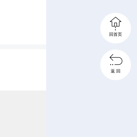
会各项工

1000
回首页
基金会公

完善，资
返 回
力持续提
困、改善
教育事业