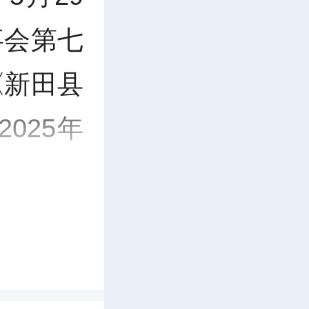
事会第七
《新田县
025年
年财务审
集中研讨