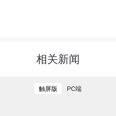
025年，新田县教育基金
显著，全年基金会总收入达
，奖扶师生3281人次。
亮点纷呈，资助体系不断
相关新闻
规范透明，社会品牌影响
效开展奖教助学、扶弱济
PC端
触屏版
件等工作，有力助推全县