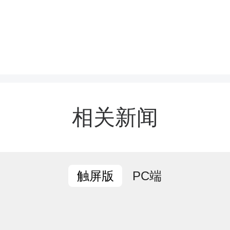
田新闻网（记者 卓宇斌 
，骥村镇卫生院组织医疗
村，开展“关爱老年人健康
，将优质医疗服务送到65
相关新闻
门口。
李家山社区，医务人员正
PC端
触屏版
位老人进行血压、心电图