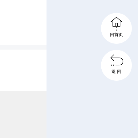
陶红星）
s
团队深入

c
回首页
”免费体
r
岁以上老

返 回
e
e
耐心细致
n
、B超、