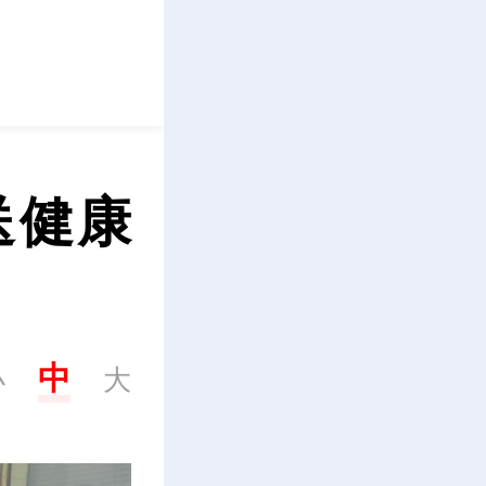
立即下载
健康 
中
小
大