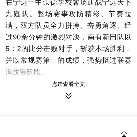
在宁远一中崇德学校客场迎战
宁远天下
r
九嶷队
。整场赛事攻防精彩、节奏拉
e
满，双方队员全力拼搏、奋勇角逐。经
e
过90余分钟的激烈对决，南有新田队以
n
5：2的比分击败对手，斩获本场胜利，
并以常规赛第一的成绩，强势挺进联赛
淘汰赛阶段。
点击查看全文
赛事伊始，南有新田队快速进入比

赛节奏，开局便展现出极强的赛场统治
力与进攻积极性。开赛仅2分钟，南有新
田队15号球员文宇峰敏锐捕捉赛场战
机，凭借利落的跑位和精湛的脚法破门
