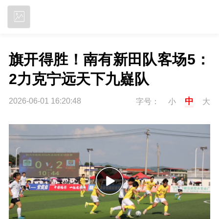
立即下载
旗开得胜！南有新田队客场5：
2力克宁远天下九嶷队
中
2026-06-01 16:20:48
字号：
小
大
P