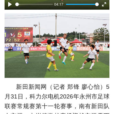
l
04:17
P
E
a
l
n
y
a
t
y
e
r
f
u
l
新田新闻网（记者 郑锋 廖心怡）
5
l
月31日，
科力尔电机
2026年永州市足球
s
联赛常规赛第十一轮赛事，南有新田队
c