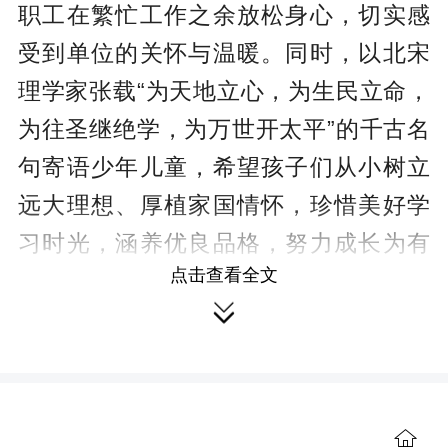
职工在繁忙工作之余放松身心，切实感
受到单位的关怀与温暖。同时，以北宋
理学家张载“为天地立心，为生民立命，
为往圣继绝学，为万世开太平”的千古名
句寄语少年儿童，希望孩子们从小树立
远大理想、厚植家国情怀，珍惜美好学
习时光，涵养优良品格，努力成长为有
点击查看全文
志向、有品德、有担当、有作为的新时

代少年。
一直以来，新田县自然资源局始终
坚持人文关怀，用心用情做实做细暖心
