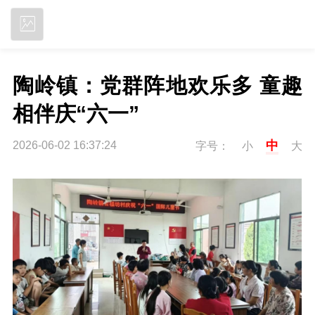
立即下载
陶岭镇：党群阵地欢乐多 童趣
相伴庆“六一”
中
2026-06-02 16:37:24
字号：
小
大