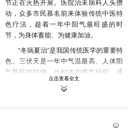
节正在火热开展。医院治未病科人头攒
r
动，众多市民慕名前来体验传统中医特
e
色疗法，趁着一年中阳气最旺盛的时
e
节，为身体蓄能、为健康加油。
n
“冬病夏治”是我国传统医学的重要特
色。三伏天是一年中气温最高、人体阳
气最旺的时候，此时体内寒气较弱，通
点击查看全文
过选用扶阳补虚的中药进行穴位敷贴或

艾灸，有利于清除体内寒邪、促进阴阳
转化，从而改善体质，预防冬季易发疾
病。
