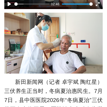
l
02:46
P
E
a
l
n
y
a
t
y
e
r
f
u
l
新田新闻网（记者 卓宇斌 陶红星）
l
三伏养生正当时，冬病夏治惠民生。7月
s
7日，县中医医院2026年“冬病夏治”三伏
c