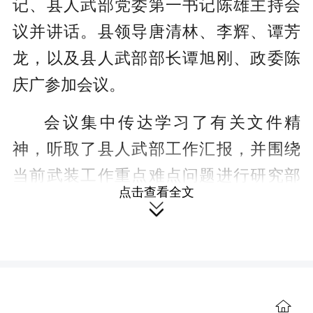
记、县人武部党委第一书记陈雄主持会
r
议并讲话。县领导唐清林、李辉、谭芳
e
龙，以及县人武部部长谭旭刚、政委陈
e
庆广参加会议。
n
会议集中传达学习了有关文件精
神，听取了县人武部工作汇报，并围绕
当前武装工作重点难点问题进行研究部
点击查看全文
署。与会人员就相关事项进行了深入讨

论交流。
陈雄强调，要提高政治站位、扛牢
政治责任，深学笃行习近平强军思想，
