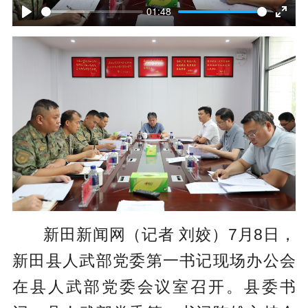
l
01:48
P
E
a
l
n
y
a
t
y
e
r
f
u
l
新田新闻网（记者 刘姣）7月8日，
l
新田县人武部党委第一书记现场办公会
s
在县人武部党委会议室召开。县委书
c