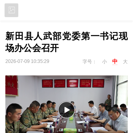
立即下载
新田县人武部党委第一书记现
场办公会召开
中
2026-07-09 10:35:29
字号：
小
大
P