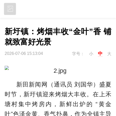
立即下载
新圩镇：烤烟丰收“金叶”香 铺
就致富好光景
中
2026-07-06 15:13:04
字号：
小
大
新田新闻网（通讯员 刘国华）盛夏
时节，新圩镇迎来烤烟大丰收。在上禾
塘村集中烤房内，新鲜出炉的 “黄金
叶”色泽金黄、香气扑鼻，作为全镇主导