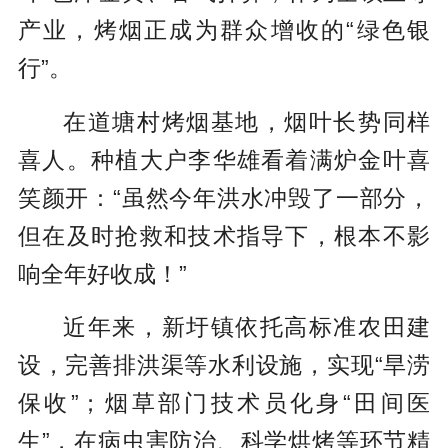
产业，烤烟正成为群众增收的“绿色银
行”。
在道塘村烤烟基地，烟叶长势同样
喜人。种植大户李华雄看着
满炉
金叶喜
笑颜开：“虽然今年洪水冲毁了一部分，
但在及时抢救和技术指导下，根本不影
响全年好收成！”
近年来，新圩镇依托高标准农田建
设，完善排洪渠等水利设施，实现“旱涝
保收”；烟草部门技术员化身“田间医
生”，在病虫害防治、科学烘烤等环节精