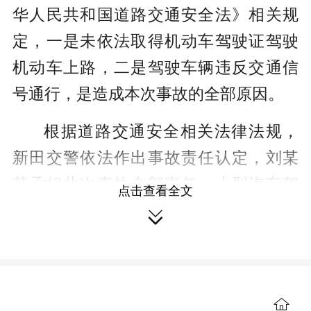
华人民共和国道路交通安全法》相关规
定，一是未依法取得机动车驾驶证驾驶
机动车上路，二是驾驶车辆违反交通信
号通行，是造成本次事故的全部原因。
根据道路交通安全相关法律法规，
新田交警依法作出事故责任认定，刘某
某承担此次事故全部责任，小型汽车驾
点击查看全文
驶人胡某某无责任，事故造成的所有损

失均由刘某某自行承担。
交警温馨提示，三轮摩托车属于机
动车范畴，上路行驶必须持证驾驶、依
