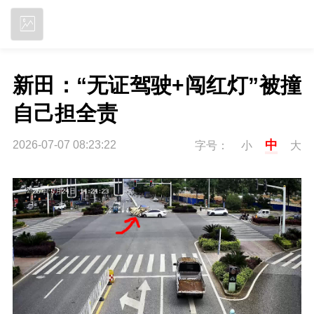
立即下载
新田：“无证驾驶+闯红灯”被撞  
自己担全责
中
2026-07-07 08:23:22
字号：
小
大