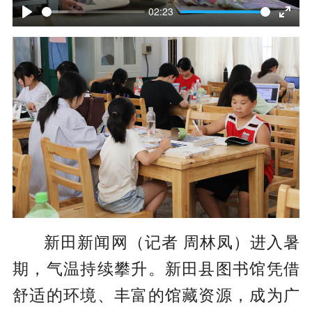
l
02:23
P
E
a
l
n
y
a
t
y
e
r
f
u
l
l
新田新闻网（记者 周林凤）进入暑
s
期，气温持续攀升。新田县图书馆凭借
c
舒适的环境、丰富的馆藏资源，成为广