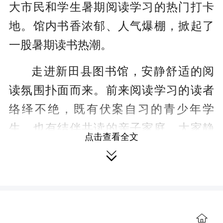
r
大市民和学生暑期阅读学习的热门打卡
e
地。馆内书香浓郁、人气爆棚，掀起了
e
一股暑期读书热潮。
n
走进新田县图书馆，安静舒适的阅
读氛围扑面而来。前来阅读学习的读者
络绎不绝，既有伏案自习的青少年学
生，也有结伴共读的亲子家庭，大家静
点击查看全文
心翻阅书籍、潜心研学，现场秩序井

然。
