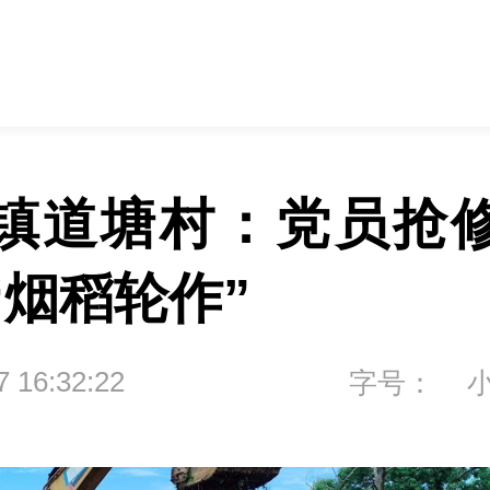
镇道塘村：党员抢修
“烟稻轮作”
7 16:32:22
字号：