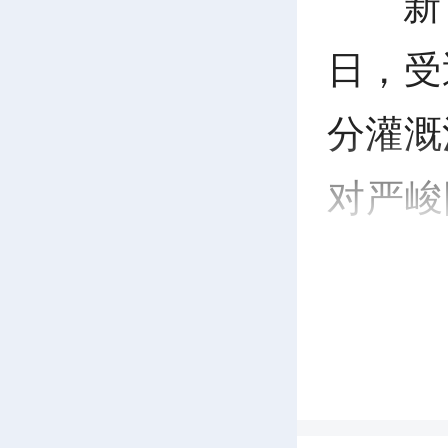
新
日，受
分灌溉
对严峻
干部、
坝抢修
在