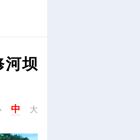
立即下载
河坝 
中
小
大