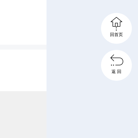
传统方式

壮的木桩
回首页
深深打入

水堤防
返 回
工”，在
口处，将
地填入木