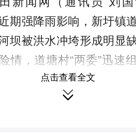
田新闻网（通讯员 刘国
近期强降雨影响，新圩镇
河坝被洪水冲垮形成明显
险情，道塘村“两委”迅速
点击查看全文
村民代表及志愿者奔赴现

。
抢修现场，村“两委”根据