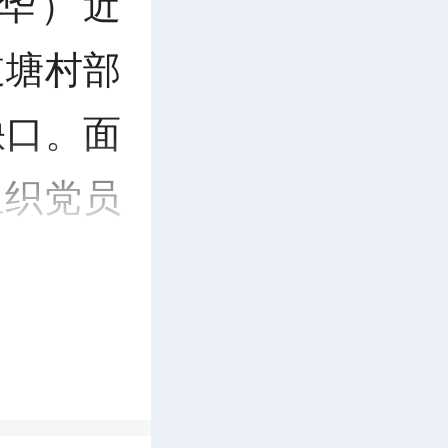
华）近
道塘村部
缺口。面
组织党员
场开展河
水势制定