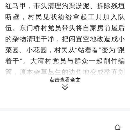
红马甲，带头清理沟渠淤泥、拆除残垣
断壁，村民见状纷纷拿起工具加入队
伍。东门桥村党员带头将自家房前屋后
的杂物清理干净，把闲置空地改造成小
菜园、小花园，村民从“站着看”变为“跟
着干”。大湾村党员与群众一起削竹编
篱，原本杂草丛生的边角地变成整齐划
点击查看全文
一的小菜园，村庄面貌焕然一新。

23个村（社区）因地制宜推进“六小
园”建设，利用拆除后的空地、房前屋后
的边角地，打造小菜园、小果园、小花
