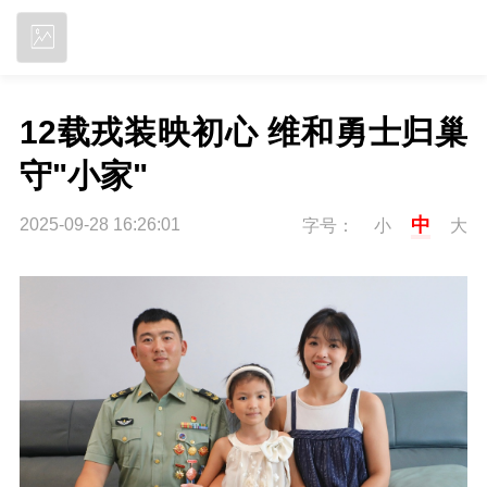
立即下载
12载戎装映初心 维和勇士归巢
守"小家"
中
2025-09-28 16:26:01
字号：
小
大