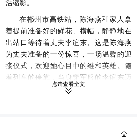
活缩影。
在郴州市高铁站，陈海燕和家人拿
着提前准备好的鲜花、横幅，静静地在
出站口等待着丈夫李谊东。这是陈海燕
为丈夫准备的一份惊喜，一场温馨的迎
接仪式，欢迎她心目中的维和英雄。随
着列车的停靠，当身穿军服的李谊东迈
点击查看全文
着矫健的步伐，拉着行李箱走出候机大

厅时，陈海燕拉着女儿，手捧鲜花，开
心地迎上前去，一家人紧紧相拥在一
起。
