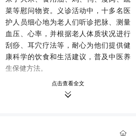
菜等慰问物资。义诊活动中，十多名医
护人员细心地为老人们听诊把脉、测量
血压、心率，并根据老人体质状况进行
刮痧、耳穴疗法等，耐心为他们提供健
康科学的饮食和生活建议，普及中医养
生保健方法。
点击查看全文
此外，县文化馆还为老人们精心编

排了10个精彩纷呈的节目，葫芦丝《竹
楼情歌》温柔悠扬，浪漫深情；小品
《保护耕地》用幽默诙谐的剧情和生动
的演绎，把耕地保护的道理讲得通俗易
