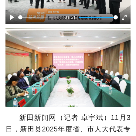
P
l
01:51
P
E
a
l
n
y
a
t
y
e
r
f
u
l
l
新田新闻网（记者 卓宇斌）
11月3
s
日，新田县2025年度省、市人大代表专