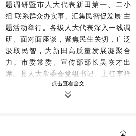
c
题调研暨市人大代表新田第一、二小
r
组“联系群众办实事、汇集民智促发展”主
e
题活动举行。各级人大代表深入一线调
e
研、面对面座谈，聚焦民生关切，广泛
n
汲取民智，为新田高质量发展凝聚合
力。市委常委、宣传部部长吴恢才出
席。县人大常委会党组书记、主任李祥
点击查看全文
佐参加。

在实地调研环节，代表们先后来到
湖南欧龙祥生态茶业有限公司生产现
场、东升农场现代农业基地等具有代表
