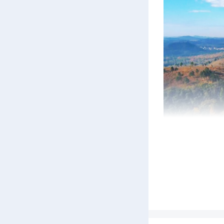
a
y
新