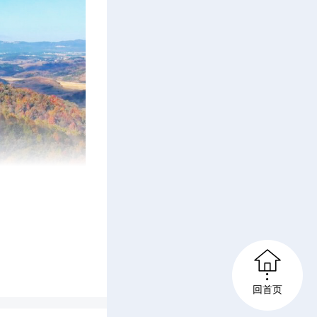
t
e
r
f
u

l
员 郑时
回首页
l